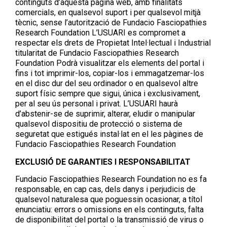
continguts d’aquesta pàgina web, amb finalitats
comercials, en qualsevol suport i per qualsevol mitjà
tècnic, sense l’autorització de Fundacio Fasciopathies
Research Foundation L’USUARI es compromet a
respectar els drets de Propietat Intel·lectual i Industrial
titularitat de Fundacio Fasciopathies Research
Foundation Podrà visualitzar els elements del portal i
fins i tot imprimir-los, copiar-los i emmagatzemar-los
en el disc dur del seu ordinador o en qualsevol altre
suport físic sempre que sigui, única i exclusivament,
per al seu ús personal i privat. L’USUARI haurà
d’abstenir-se de suprimir, alterar, eludir o manipular
qualsevol dispositiu de protecció o sistema de
seguretat que estigués instal·lat en el les pàgines de
Fundacio Fasciopathies Research Foundation
EXCLUSIÓ DE GARANTIES I RESPONSABILITAT
Fundacio Fasciopathies Research Foundation no es fa
responsable, en cap cas, dels danys i perjudicis de
qualsevol naturalesa que poguessin ocasionar, a títol
enunciatiu: errors o omissions en els continguts, falta
de disponibilitat del portal o la transmissió de virus o