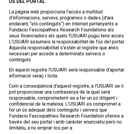
ÚS DEL PORTAL
La pàgina web proporciona l’accés a multitud
d’informacions, serveis, programes o dades (d’ara
endavant, “els continguts”) en Internet pertanyents a
Fundacio Fasciopathies Research Foundationo als
seus llicenciadors als quals l’USUARI pugui tenir accés.
L’USUARI assumeix la responsabilitat de l’ús del portal.
Aquesta responsabilitat s’estén al registre que anés
necessari per accedir a determinats serveis o
continguts.
En aquest registre l’USUARI serà responsable d’aportar
informació veraç i lícita.
Com a conseqüència d’aquest registre, a l’USUARI se li
pot proporcionar una contrasenya de la qual serà
responsable, comprometent-se a fer un ús diligent i
confidencial de la mateixa. L’USUARI es compromet a
fer un ús adequat dels continguts i serveis que
Fundacio Fasciopathies Research Foundation ofereix a
través del seu portal i amb caràcter enunciatiu però no
limitatiu, a no emprar-los per a: