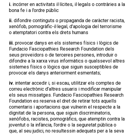
i.
incórrer en activitats il·lícites, il·legals o contràries a la
bona fe i a l’ordre públic
ii.
difondre continguts o propaganda de caràcter racista,
xenòfob, pornogràfic-il·legal, d’apologia del terrorisme
o atemptatori contra els drets humans
iii.
provocar danys en els sistemes físics i lògics de
Fundacio Fasciopathies Research Foundation dels
seus proveïdors o de terceres persones, introduir o
difondre a la xarxa virus informàtics o qualssevol altres
sistemes físics o lògics que siguin susceptibles de
provocar els danys anteriorment esmentats;
iv.
intentar accedir i, si escau, utilitzar els comptes de
correu electrònic d’altres usuaris i modificar manipular
els seus missatges. Fundacio Fasciopathies Research
Foundation es reserva el dret de retirar tots aquells
comentaris i aportacions que vulnerin el respecte a la
dignitat de la persona, que siguin discriminatoris,
xenòfobs, racistes, pornogràfics, que atemptin contra la
joventut o la infància, l’ordre o la seguretat pública o
que, al seu judici, no resultessin adequats per a la seva