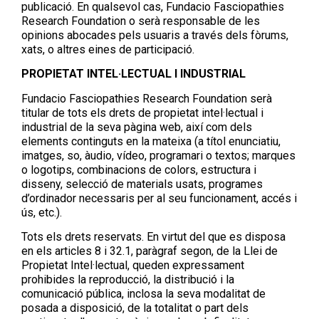
publicació. En qualsevol cas, Fundacio Fasciopathies
Research Foundation o serà responsable de les
opinions abocades pels usuaris a través dels fòrums,
xats, o altres eines de participació.
PROPIETAT INTEL·LECTUAL I INDUSTRIAL
Fundacio Fasciopathies Research Foundation serà
titular de tots els drets de propietat intel·lectual i
industrial de la seva pàgina web, així com dels
elements continguts en la mateixa (a títol enunciatiu,
imatges, so, àudio, vídeo, programari o textos; marques
o logotips, combinacions de colors, estructura i
disseny, selecció de materials usats, programes
d’ordinador necessaris per al seu funcionament, accés i
ús, etc.).
Tots els drets reservats. En virtut del que es disposa
en els articles 8 i 32.1, paràgraf segon, de la Llei de
Propietat Intel·lectual, queden expressament
prohibides la reproducció, la distribució i la
comunicació pública, inclosa la seva modalitat de
posada a disposició, de la totalitat o part dels